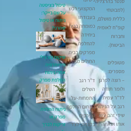
סנטר בהרצליה
טיפול בציסטה
המקצועי רכש
(למבוטחי
על שם בייקר:
בעבודתו
כללית מושלם,
ניתוח או טיפול
כמומחה בכיר
קופ"ח לאומית
שמרני?
ביחידה
וחברות
להחלפת
הביטוח).
מפרקים בבית
שיקום ותרגילי
החולים מאיר.
מטופלים
פיזיותרפיה
מספרים:
אחרי ניתוח
החלפת מפרק
– רוצה לפרגן
ד"ר רגב
ולומר תודה
השלים
לד"ר עמית
התמחות-על
רגב על הניתוח
בתחום החלפת
ניתוח החלפת
שידי זהב עשו
מפרקים
מפרק או
אותו ושאתה
בקנדה, לצד
זריקות לברך