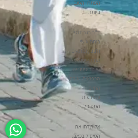
הפתרון הטוב
ביותר.
ד"ר רגב דוגל
ביחס אישי
ולבבי, ומתאים
את הטיפול על
פי ההיסטוריה
הרפואית, אורח
החיים
והעדפות
המטופל.
אל תדחו את
הטיפול בכאב.