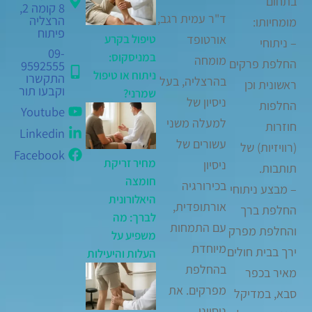
בתחום
8 קומה 2,
ד"ר עמית רגב,
הרצליה
מומחיותו:
פיתוח
אורטופד
טיפול בקרע
– ניתוחי
09-
במניסקוס:
מומחה
החלפת פרקים
9592555
ניתוח או טיפול
התקשרו
בהרצליה, בעל
ראשונית וכן
וקבעו תור
שמרני?
ניסיון של
החלפות
Youtube
למעלה משני
חוזרות
Linkedin
עשורים של
(רוויזיות) של
Facebook
מחיר זריקת
ניסיון
תותבות.
חומצה
בכירורגיה
– מבצע ניתוחי
היאלורונית
אורתופדית,
החלפת ברך
לברך: מה
עם התמחות
והחלפת מפרק
משפיע על
מיוחדת
ירך בבית חולים
העלות והיעילות
בהחלפת
מאיר בכפר
מפרקים. את
סבא, במדיקל
ניסיונו