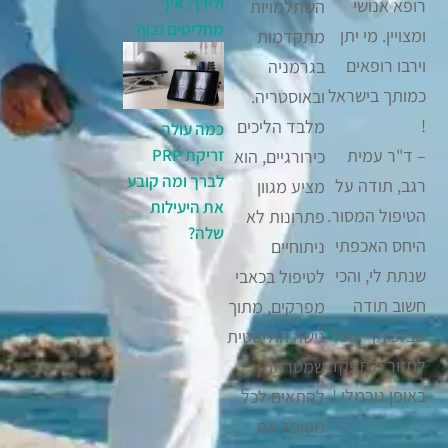
ולירך: איך
רופא אנושי
השתלמויות
מחליטים נכון?
ומצויין. מי יתן
מתקדמות
וירבו רופאים
בגרמניה
כמותך בישראל
ובאוסטריה.
!
מלבד הליכים
כמה עולה
– ד"ר עמית
זריקת PRP
כירורגיים, הוא
לברך ומה קובע
רגב, תודה על
מציע מגוון
את היעילות
הטיפול המסור.
פתרונות לא
שלה?
היחס האכפתי
ניתוחיים
שנתת לי, והכי
לטיפול בכאבי
חשוב תודה
מפרקים, מתוך
שבזכותך אוכל
גישה הוליסטית
לחזור ולתפקד
שמטרתה
באופן נורמלי !
להתאים לכל
מטופל את