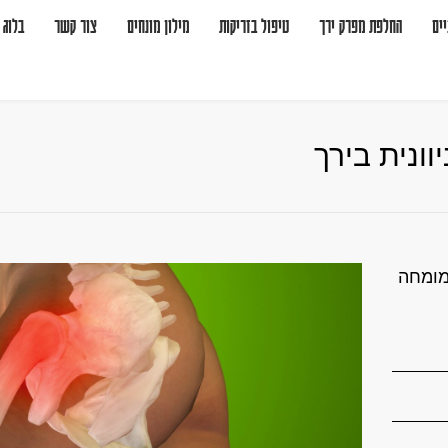
ים
החלפת מפרק ירך
טיפול בזריקות
מילון מונחים
צור קשר
בלוג
ונית בירך
מומחה