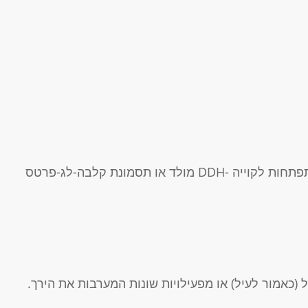
– מפרקים פגומים מלידה או מפרקים שסבלו מהתפתחות לקוייה -DDH מולד או תסמונת קלבה-לג-פרטס
כאמור לעיל) או מפעילויות שונות המערבות את הירך.