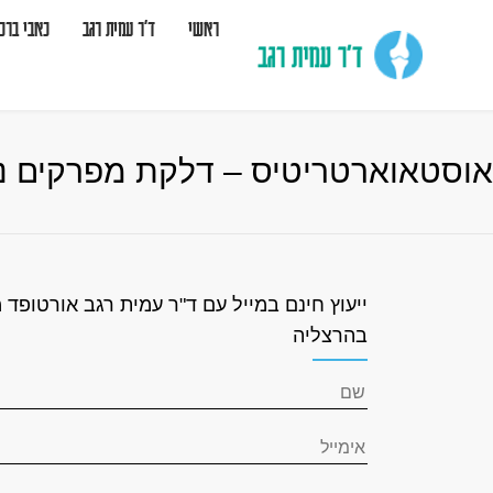
ראשי
ד”ר עמית רגב
כאבי ברכי
אוסטאוארטריטיס – דלקת מפרקים ניו
ייעוץ חינם במייל עם ד"ר עמית רגב אורטופד 
בהרצליה