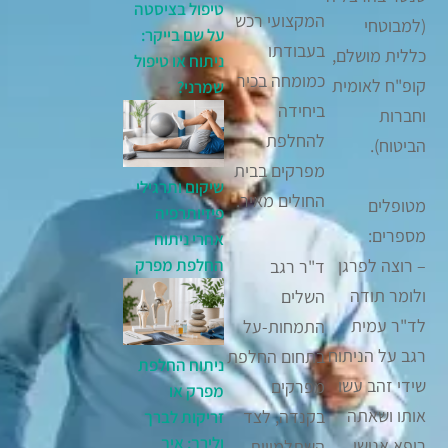
טיפול בציסטה
המקצועי רכש
(למבוטחי
על שם בייקר:
בעבודתו
כללית מושלם,
ניתוח או טיפול
כמומחה בכיר
קופ"ח לאומית
שמרני?
ביחידה
וחברות
להחלפת
הביטוח).
מפרקים בבית
שיקום ותרגילי
החולים מאיר.
מטופלים
פיזיותרפיה
מספרים:
אחרי ניתוח
החלפת מפרק
– רוצה לפרגן
ד"ר רגב
ולומר תודה
השלים
לד"ר עמית
התמחות-על
רגב על הניתוח
בתחום החלפת
ניתוח החלפת
שידי זהב עשו
מפרקים
מפרק או
אותו ושאתה
בקנדה, לצד
זריקות לברך
ולירך: איך
רופא אנושי
השתלמויות