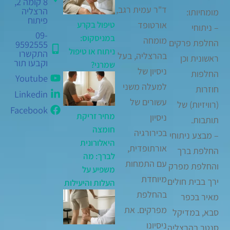
8 קומה 2,
ד"ר עמית רגב,
הרצליה
מומחיותו:
פיתוח
אורטופד
טיפול בקרע
– ניתוחי
09-
במניסקוס:
מומחה
החלפת פרקים
9592555
ניתוח או טיפול
התקשרו
בהרצליה, בעל
ראשונית וכן
וקבעו תור
שמרני?
ניסיון של
החלפות
Youtube
למעלה משני
חוזרות
Linkedin
עשורים של
(רוויזיות) של
Facebook
מחיר זריקת
ניסיון
תותבות.
חומצה
בכירורגיה
– מבצע ניתוחי
היאלורונית
אורתופדית,
החלפת ברך
לברך: מה
עם התמחות
והחלפת מפרק
משפיע על
מיוחדת
ירך בבית חולים
העלות והיעילות
בהחלפת
מאיר בכפר
מפרקים. את
סבא, במדיקל
ניסיונו
סנטר בהרצליה