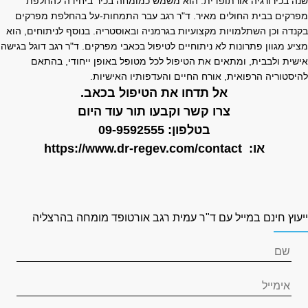
נה בכירורגיה אורתופדית. הוא משמש כמומחה בכיר ביחידה להחלפת
פרקים בבית החולים מאיר. ד"ר רגב עבר התמחות-על בהחלפת מפרקים
קנדה וכן השתלמויות מקצועיות בגרמניה ובאוסטריה. בנוסף לניתוחים, הוא
ציע מגוון פתרונות לא ניתוחיים לטיפול בכאבי מפרקים. ד"ר רגב דוגל בגישה
ישית ולבבית, ומתאים את הטיפול לכל מטופל באופן ייחודי, בהתאם
היסטוריה הרפואית, אורח החיים והעדפותיו האישיות.
אל תדחו את הטיפול בכאב.
צרו קשר וקבעו תור עוד היום
בטלפון:
09-9592555
או:
https://www.dr-regev.com/contact
יעוץ חינם במייל עם ד"ר עמית רגב אורטופד מומחה בהרצליה