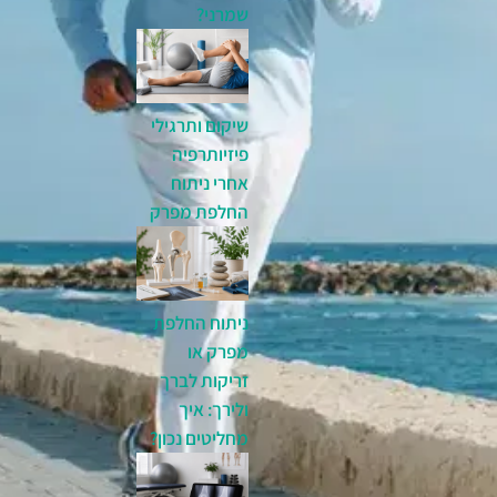
שמרני?
שיקום ותרגילי
פיזיותרפיה
אחרי ניתוח
החלפת מפרק
ניתוח החלפת
מפרק או
זריקות לברך
ולירך: איך
מחליטים נכון?