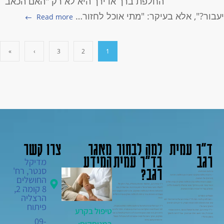
החלפת ברך או ירך היא לא רק "האם הכאב
עבור?", אלא בעיקר: "מתי אוכל לחזור…
Read more
»
›
3
2
1
ד"ר עמית
למה לבחור
מאגר
צרו קשר
רגב
בד"ר עמית
המידע
מדיקל
רגב?
סנטר, רח'
בתחום מומחיותו:
– ניתוחי החלפת פרקים ראשונית וכן החלפות חוזרות
החושלים
(רוויזיות) של תותבות.
– מבצע ניתוחי החלפת ברך והחלפת מפרק ירך בבית חולים
ד"ר עמית רגב, אורטופד מומחה בהרצליה, בעל ניסיון של
8 קומה 2,
מאיר בכפר סבא, במדיקל סנטר בהרצליה (למבוטחי כללית
למעלה משני עשורים של ניסיון בכירורגיה אורתופדית, עם
מושלם, קופ"ח לאומית וחברות הביטוח).
התמחות מיוחדת בהחלפת מפרקים. את ניסיונו המקצועי רכש
הרצליה
בעבודתו כמומחה בכיר ביחידה להחלפת מפרקים בבית החולים
מטופלים מספרים:
מאיר.
– רוצה לפרגן ולומר תודה לד"ר עמית רגב על הניתוח שידי זהב
פיתוח
עשו אותו ושאתה רופא אנושי ומצויין. מי יתן וירבו רופאים
ד"ר רגב השלים התמחות-על בתחום החלפת מפרקים בקנדה,
כמותך בישראל !
טיפול בקרע
לצד השתלמויות מתקדמות בגרמניה ובאוסטריה. מלבד הליכים
– ד"ר עמית רגב, תודה על הטיפול המסור. היחס האכפתי
כירורגיים, הוא מציע מגוון פתרונות לא ניתוחיים לטיפול בכאבי
שנתת לי, והכי חשוב תודה שבזכותך אוכל לחזור ולתפקד
מפרקים, מתוך גישה הוליסטית שמטרתה להתאים לכל מטופל
באופן נורמלי !
09-
את הפתרון הטוב ביותר.