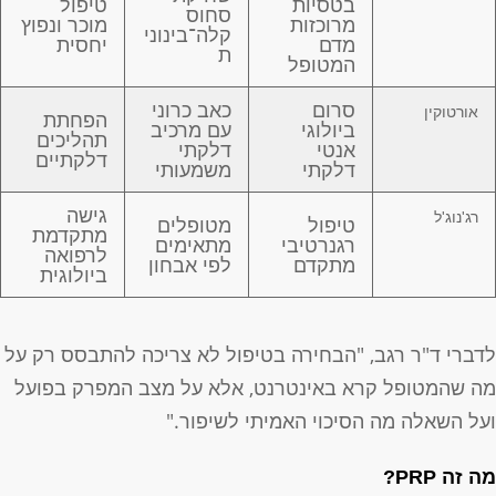
בטסיות
טיפול
סחוס
מרוכזות
מוכר ונפוץ
קלה־בינוני
מדם
יחסית
ת
המטופל
סרום
כאב כרוני
אורטוקין
הפחתת
ביולוגי
עם מרכיב
תהליכים
אנטי
דלקתי
דלקתיים
דלקתי
משמעותי
גישה
רג'נוג'ל
טיפול
מטופלים
מתקדמת
רגנרטיבי
מתאימים
לרפואה
מתקדם
לפי אבחון
ביולוגית
דברי ד"ר רגב, "הבחירה בטיפול לא צריכה להתבסס רק על
ה שהמטופל קרא באינטרנט, אלא על מצב המפרק בפועל
על השאלה מה הסיכוי האמיתי לשיפור."
ה זה PRP?