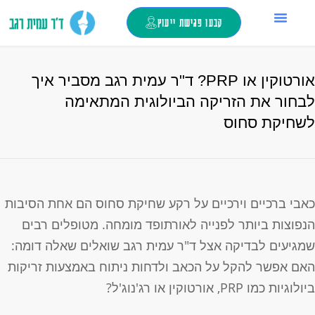
קבעו פגישת ייעוץ
החלפת מפרק ירך
ד”ר עמית רגב
צור קשר
כאבי ברכיים
מילון מונחים
טיפול בזריקות
אורטוקין או PRP? ד"ר עמית רגב מסביר איך
בחור את הזריקה הביולוגית המתאימה
שחיקת סחוס
אבי ברכיים וירכיים על רקע שחיקת סחוס הם אחת הסיבות
נפוצות ביותר לפנייה לאורתופד מומחה. מטופלים רבים
מגיעים לבדיקה אצל ד"ר עמית רגב שואלים שאלה דומה:
אם אפשר להקל על הכאב ולדחות ניתוח באמצעות זריקות
יולוגיות כמו PRP, אורטוקין או רג'נוג'ל?