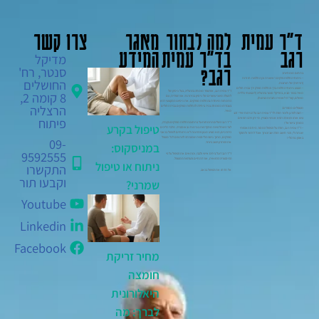
ד"ר עמית
למה לבחור
מאגר
צרו קשר
רגב
בד"ר עמית
המידע
מדיקל
רגב?
סנטר, רח'
בתחום מומחיותו:
– ניתוחי החלפת פרקים ראשונית וכן החלפות חוזרות
החושלים
(רוויזיות) של תותבות.
– מבצע ניתוחי החלפת ברך והחלפת מפרק ירך בבית חולים
ד"ר עמית רגב, אורטופד מומחה בהרצליה, בעל ניסיון של
8 קומה 2,
מאיר בכפר סבא, במדיקל סנטר בהרצליה (למבוטחי כללית
למעלה משני עשורים של ניסיון בכירורגיה אורתופדית, עם
מושלם, קופ"ח לאומית וחברות הביטוח).
התמחות מיוחדת בהחלפת מפרקים. את ניסיונו המקצועי רכש
הרצליה
בעבודתו כמומחה בכיר ביחידה להחלפת מפרקים בבית החולים
מטופלים מספרים:
מאיר.
– רוצה לפרגן ולומר תודה לד"ר עמית רגב על הניתוח שידי זהב
פיתוח
עשו אותו ושאתה רופא אנושי ומצויין. מי יתן וירבו רופאים
ד"ר רגב השלים התמחות-על בתחום החלפת מפרקים בקנדה,
כמותך בישראל !
טיפול בקרע
לצד השתלמויות מתקדמות בגרמניה ובאוסטריה. מלבד הליכים
– ד"ר עמית רגב, תודה על הטיפול המסור. היחס האכפתי
כירורגיים, הוא מציע מגוון פתרונות לא ניתוחיים לטיפול בכאבי
שנתת לי, והכי חשוב תודה שבזכותך אוכל לחזור ולתפקד
מפרקים, מתוך גישה הוליסטית שמטרתה להתאים לכל מטופל
באופן נורמלי !
09-
את הפתרון הטוב ביותר.
במניסקוס:
9592555
ד"ר רגב דוגל ביחס אישי ולבבי, ומתאים את הטיפול על פי
ההיסטוריה הרפואית, אורח החיים והעדפות המטופל.
ניתוח או טיפול
התקשרו
אל תדחו את הטיפול בכאב.
וקבעו תור
שמרני?
Youtube
Linkedin
Facebook
מחיר זריקת
חומצה
היאלורונית
לברך: מה