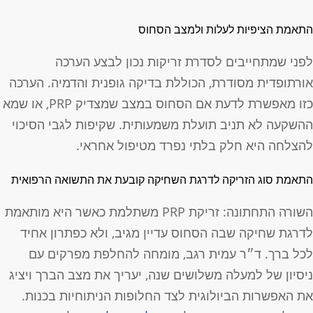
תאמת הציפיות לעלות ולמצב הסחוס
פני שמתחייבים לסדרת זריקות נכון לבצע הערכה
ורתופדית מסודרת, הכוללת בדיקה גופנית והדמיה. הערכה
כזו מאפשרת לדעת אם הסחוס במצב שמצדיק PRP, או שמא
השקעה לא תניב תועלת משמעותית. שקיפות לגבי הסיכוי
הצלחה היא חלק בלתי נפרד מטיפול אחראי.
תאמת סוג הזריקה לדרגת השחיקה קובעת את התשואה הרפואית
השורה התחתונה: זריקת PRP משתלמת כאשר היא מותאמת
דרגת שחיקה שבה הסחוס עדיין מגיב, ולא כפתרון אחיד
כל ברך. ד״ר עמית רגב, מומחה להחלפת מפרקים עם
יסיון של למעלה משלושים שנה, יעריך את מצב הברך ויציג
ת האפשרות הביולוגית לצד החלופות הניתוחיות בכנות.