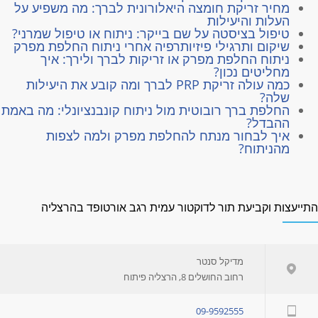
מחיר זריקת חומצה היאלורונית לברך: מה משפיע על
העלות והיעילות
טיפול בציסטה על שם בייקר: ניתוח או טיפול שמרני?
שיקום ותרגילי פיזיותרפיה אחרי ניתוח החלפת מפרק
ניתוח החלפת מפרק או זריקות לברך ולירך: איך
מחליטים נכון?
כמה עולה זריקת PRP לברך ומה קובע את היעילות
שלה?
החלפת ברך רובוטית מול ניתוח קונבנציונלי: מה באמת
ההבדל?
איך לבחור מנתח להחלפת מפרק ולמה לצפות
מהניתוח?
תייעצות וקביעת תור לדוקטור עמית רגב אורטופד בהרצליה
מדיקל סנטר
רחוב החושלים 8, הרצליה פיתוח
09-9592555