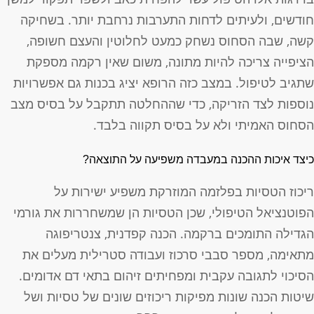
ודשים, ולעיתים לדחות התערבות נרחבת יותר. בשחיקה
שה, שבה הסחוס נשחק כמעט לחלוטין והעצם חשופה,
ציפייה צריכה להיות מתונה, משום שאין רקמה מספקת
תגיב לטיפול. במצב כזה הרופא יציג בכנות גם אפשרויות
וספות לצד הזריקה, כדי שההחלטה תתקבל על בסיס מצב
סחוס האמיתי ולא על בסיס תקווה בלבד.
יצד איכות ההכנה במעבדה משפיעה על התוצאה?
יכוז הטסיות בפלזמה המוזרקת משפיע ישירות על
פוטנציאל הטיפולי, שכן הטסיות הן שמשחררות את גורמי
גדילה התומכים ברקמה. הכנה קפדנית, צנטריפוגה
תאימה, מספר סבבי סרכוז ועבודה סטרילית מעלים את
סיכוי לתגובה עקבית ומפחיתים זיהום בתאי דם אדומים.
יטות הכנה שונות מפיקות ריכוזים שונים של טסיות ושל