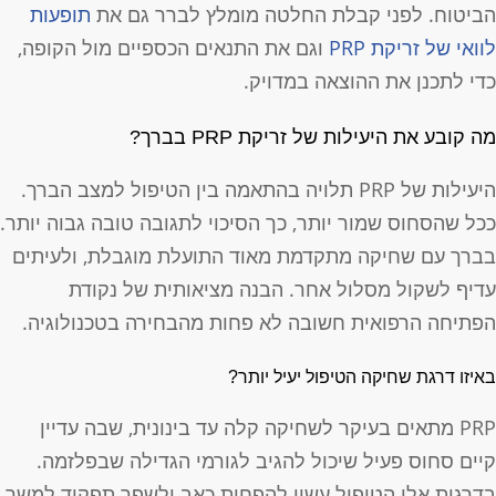
ביטוח. לפני קבלת החלטה מומלץ לברר גם את
תופעות
וואי של זריקת PRP
וגם את התנאים הכספיים מול הקופה,
די לתכנן את ההוצאה במדויק.
ה קובע את היעילות של זריקת PRP בברך?
היעילות של PRP תלויה בהתאמה בין הטיפול למצב הברך.
כל שהסחוס שמור יותר, כך הסיכוי לתגובה טובה גבוה יותר.
ברך עם שחיקה מתקדמת מאוד התועלת מוגבלת, ולעיתים
דיף לשקול מסלול אחר. הבנה מציאותית של נקודת
פתיחה הרפואית חשובה לא פחות מהבחירה בטכנולוגיה.
איזו דרגת שחיקה הטיפול יעיל יותר?
PRP מתאים בעיקר לשחיקה קלה עד בינונית, שבה עדיין
יים סחוס פעיל שיכול להגיב לגורמי הגדילה שבפלזמה.
דרגות אלו הטיפול עשוי להפחית כאב ולשפר תפקוד למשך