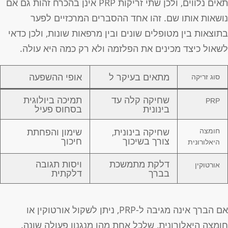
תאים נלווים, ולכן שתי זריקות PRP אינן בהכרח זהות גם אם
ושאות אותו שם. זהו אחד ההסברים המרכזיים לפער
תוצאות בין מטופלים שונים ובין מרפאות שונות, ולכן כדאי
שאול כיצד מכינים את הפלזמה ולא רק כמה היא עולה.
מתאים בעיקר ל
אופי ההשפעה
סוג זריקה
שחיקה קלה עד
תמיכה ביולוגית
PRP
בינונית
בסחוס פעיל
שחיקה בינונית,
שימון והפחתת
חומצה
צורך בשיכוך
חיכוך
היאלורונית
דלקת מתמשכת
ויסות תגובה
אורטוקין
בברך
דלקתית
אם הברך אינה מגיבה ל-PRP, ניתן לשקול אורטוקין או
ומצה היאלורונית, שלכל אחת מהן מנגנון פעולה שונה.