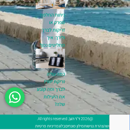
ניתוח החלפת
מפרק או
זריקות לברך
ולירך: איך
מחליטים נכון?
כמה עולה
זריקת PRP
לברך ומה קובע
את היעילות
שלה?
@2026 ד"ר רגב. All rights reserved.
תנאי שימוש
הצהרת נגישות
מילון מונחים
בלוג
מדיניות פרטיות