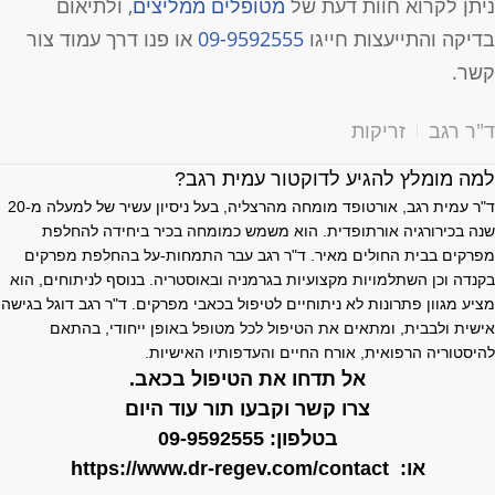
יתן לקרוא חוות דעת של
מטופלים ממליצים
, ולתיאום
דיקה והתייעצות חייגו
09-9592555
או פנו דרך עמוד צור
שר.
"ר רגב
זריקות
מה מומלץ להגיע לדוקטור עמית רגב?
ד"ר עמית רגב, אורטופד מומחה מהרצליה, בעל ניסיון עשיר של למעלה מ-20
נה בכירורגיה אורתופדית. הוא משמש כמומחה בכיר ביחידה להחלפת
פרקים בבית החולים מאיר. ד"ר רגב עבר התמחות-על בהחלפת מפרקים
קנדה וכן השתלמויות מקצועיות בגרמניה ובאוסטריה. בנוסף לניתוחים, הוא
ציע מגוון פתרונות לא ניתוחיים לטיפול בכאבי מפרקים. ד"ר רגב דוגל בגישה
ישית ולבבית, ומתאים את הטיפול לכל מטופל באופן ייחודי, בהתאם
היסטוריה הרפואית, אורח החיים והעדפותיו האישיות.
אל תדחו את הטיפול בכאב.
צרו קשר וקבעו תור עוד היום
בטלפון:
09-9592555
או:
https://www.dr-regev.com/contact