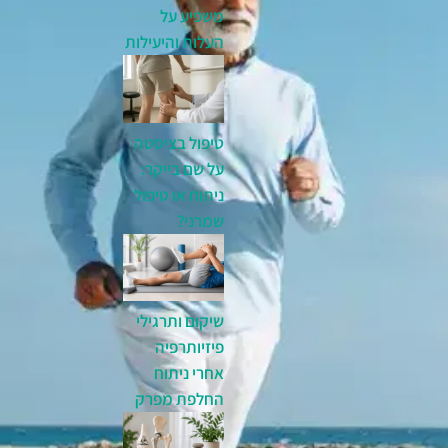
משפיע על
העלות והיעילות
טיפול בציסטה
על שם בייקר:
ניתוח או טיפול
שמרני?
שיקום ותרגילי
פיזיותרפיה
אחרי ניתוח
החלפת מפרק