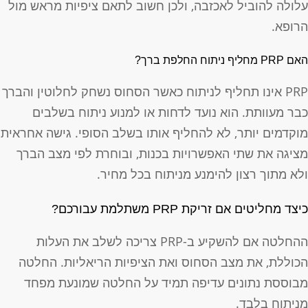
לולה להוביל לאכזבה, ולכן חשוב לתאם ציפיות מראש מול
רופא.
אם PRP מחליף ניתוח החלפת ברך?
PRP אינו תחליף לניתוח כאשר הסחוס נשחק לחלוטין והברך
בר מעוותת. הוא נועד לדחות או למנוע ניתוח בשלבים
וקדמים יותר, לא להחליף אותו בשלב הסופי. גישה אחראית
ציגה את שתי האפשרויות בכנות, ובוחרת לפי מצב הברך
לא מתוך רצון להימנע מניתוח בכל מחיר.
יצד מחליטים אם זריקת PRP משתלמת עבורכם?
ההחלטה אם להשקיע ב-PRP צריכה לשלב את העלות
כוללת, את מצב הסחוס ואת הציפיות הריאליות. החלטה
בוססת נתונים עדיפה תמיד על החלטה שמונעת מפחד
ניתוח בלבד.