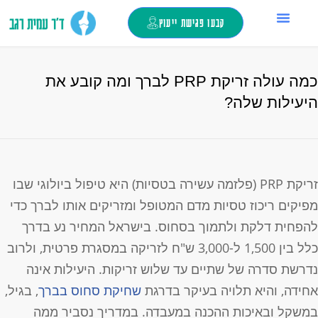
קבעו פגישת ייעוץ
החלפת מפרק ירך
ד”ר עמית רגב
צור קשר
כאבי ברכיים
מילון מונחים
טיפול בזריקות
כמה עולה זריקת PRP לברך ומה קובע את
יעילות שלה?
זריקת PRP (פלזמה עשירה בטסיות) היא טיפול ביולוגי שבו
פיקים ריכוז טסיות מדם המטופל ומזריקים אותו לברך כדי
הפחית דלקת ולתמוך בסחוס. בישראל המחיר נע בדרך
כלל בין 1,500 ל-3,000 ש"ח לזריקה במסגרת פרטית, ולרוב
דרשת סדרה של שתיים עד שלוש זריקות. היעילות אינה
חידה, והיא תלויה בעיקר בדרגת
שחיקת סחוס בברך
, בגיל,
משקל ובאיכות ההכנה במעבדה. במדריך נסביר ממה