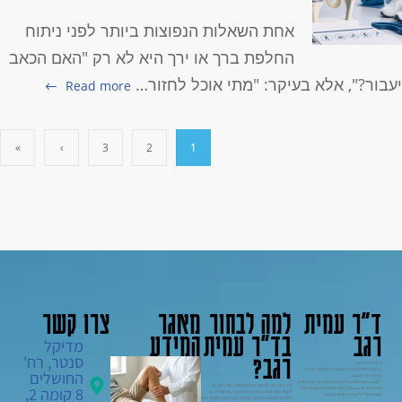
אחת השאלות הנפוצות ביותר לפני ניתוח
החלפת ברך או ירך היא לא רק "האם הכאב
עבור?", אלא בעיקר: "מתי אוכל לחזור…
Read more
»
›
3
2
1
ד"ר עמית
למה לבחור
מאגר
צרו קשר
רגב
בד"ר עמית
המידע
מדיקל
רגב?
סנטר, רח'
בתחום מומחיותו:
– ניתוחי החלפת פרקים ראשונית וכן החלפות חוזרות
החושלים
(רוויזיות) של תותבות.
– מבצע ניתוחי החלפת ברך והחלפת מפרק ירך בבית חולים
ד"ר עמית רגב, אורטופד מומחה בהרצליה, בעל ניסיון של
8 קומה 2,
מאיר בכפר סבא, במדיקל סנטר בהרצליה (למבוטחי כללית
למעלה משני עשורים של ניסיון בכירורגיה אורתופדית, עם
מושלם, קופ"ח לאומית וחברות הביטוח).
התמחות מיוחדת בהחלפת מפרקים. את ניסיונו המקצועי רכש