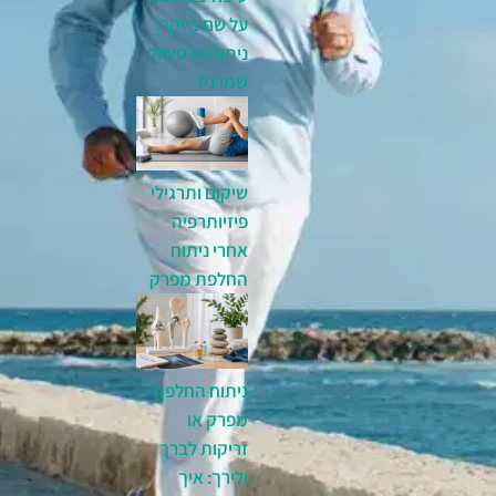
על שם בייקר:
ניתוח או טיפול
שמרני?
שיקום ותרגילי
פיזיותרפיה
אחרי ניתוח
החלפת מפרק
ניתוח החלפת
מפרק או
זריקות לברך
ולירך: איך