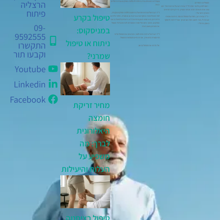
הרצליה
בעבודתו כמומחה בכיר ביחידה להחלפת מפרקים בבית החולים
מטופלים מספרים:
מאיר.
– רוצה לפרגן ולומר תודה לד"ר עמית רגב על הניתוח שידי זהב
פיתוח
עשו אותו ושאתה רופא אנושי ומצויין. מי יתן וירבו רופאים
ד"ר רגב השלים התמחות-על בתחום החלפת מפרקים בקנדה,
כמותך בישראל !
טיפול בקרע
לצד השתלמויות מתקדמות בגרמניה ובאוסטריה. מלבד הליכים
– ד"ר עמית רגב, תודה על הטיפול המסור. היחס האכפתי
כירורגיים, הוא מציע מגוון פתרונות לא ניתוחיים לטיפול בכאבי
שנתת לי, והכי חשוב תודה שבזכותך אוכל לחזור ולתפקד
מפרקים, מתוך גישה הוליסטית שמטרתה להתאים לכל מטופל
באופן נורמלי !
09-
את הפתרון הטוב ביותר.
במניסקוס:
9592555
ד"ר רגב דוגל ביחס אישי ולבבי, ומתאים את הטיפול על פי
ההיסטוריה הרפואית, אורח החיים והעדפות המטופל.
ניתוח או טיפול
התקשרו
אל תדחו את הטיפול בכאב.
וקבעו תור
שמרני?
Youtube
Linkedin
Facebook
מחיר זריקת
חומצה
היאלורונית
לברך: מה
משפיע על
העלות והיעילות
טיפול בציסטה