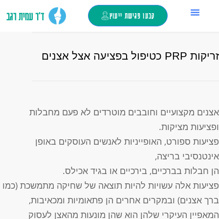
קבעו פגישת ייעוץ
החלפת מפרק ירך
ד”ר עמית רגב
צור קשר
כאבי ברכיים
מילון מונחים
טיפול בזריקות
ריקות PRP כטיפול בפציעה אצל אצנים
צנים מקצועיים וחובבים מוטרדים לא פעם מחבלות
פציעות מציקות.
ציעות ספורט, האופייניות לאנשים העוסקים באופן
ינטנסיבי בריצה,
ן חבלות בברכיים, בירכיים או בגיד אכילס.
ציעות אלה עשויות להיות תוצאה של שחיקה מתמשכת (כמו
רך אצנים) ובמקרים אחרים הן פתאומיות ומכאיבות,
מאפיין העיקרי שלהן הוא שהן מונעות מהאצן לעסוק