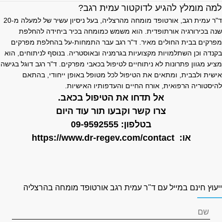
מה מומלץ להגיע לדוקטור עמית רגב?
ד"ר עמית רגב, אורטופד מומחה מהרצליה, בעל ניסיון עשיר של למעלה מ-20
נה בכירורגיה אורתופדית. הוא משמש כמומחה בכיר ביחידה להחלפת
פרקים בבית החולים מאיר. ד"ר רגב עבר התמחות-על בהחלפת מפרקים
קנדה וכן השתלמויות מקצועיות בגרמניה ובאוסטריה. בנוסף לניתוחים, הוא
ציע מגוון פתרונות לא ניתוחיים לטיפול בכאבי מפרקים. ד"ר רגב דוגל בגישה
ישית ולבבית, ומתאים את הטיפול לכל מטופל באופן ייחודי, בהתאם
היסטוריה הרפואית, אורח החיים והעדפותיו האישיות.
אל תדחו את הטיפול בכאב.
צרו קשר וקבעו תור עוד היום
בטלפון:
09-9592555
או:
https://www.dr-regev.com/contact
יעוץ חינם במייל עם ד"ר עמית רגב אורטופד מומחה בהרצליה