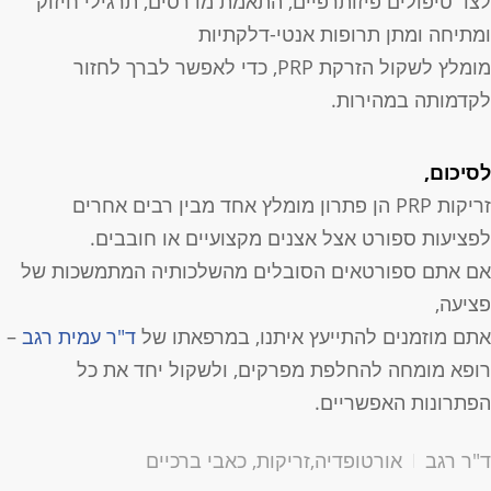
צד טיפולים פיזותרפיים, התאמת מדרסים, תרגילי חיזוק
מתיחה ומתן תרופות אנטי-דלקתיות
מומלץ לשקול הזרקת PRP, כדי לאפשר לברך לחזור
קדמותה במהירות.
סיכום,
זריקות PRP הן פתרון מומלץ אחד מבין רבים אחרים
פציעות ספורט אצל אצנים מקצועיים או חובבים.
ם אתם ספורטאים הסובלים מהשלכותיה המתמשכות של
ציעה,
תם מוזמנים להתייעץ איתנו, במרפאתו של
ד"ר עמית רגב
–
ופא מומחה להחלפת מפרקים, ולשקול יחד את כל
פתרונות האפשריים.
"ר רגב
אורטופדיה
,
זריקות
,
כאבי ברכיים