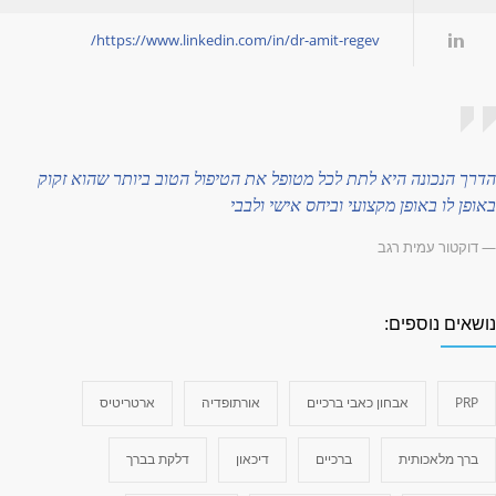
https://www.linkedin.com/in/dr-amit-regev/
דרך הנכונה היא לתת לכל מטופל את הטיפול הטוב ביותר שהוא זקוק
אופן לו באופן מקצועי וביחס אישי ולבבי
 דוקטור עמית רגב
ושאים נוספים:
PRP
אבחון כאבי ברכיים
אורתופדיה
ארטריטיס
ברך מלאכותית
ברכיים
דיכאון
דלקת בברך