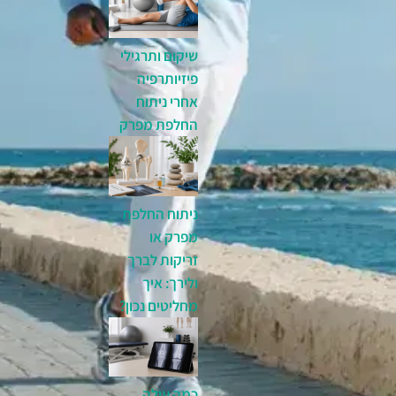
שיקום ותרגילי
פיזיותרפיה
אחרי ניתוח
החלפת מפרק
ניתוח החלפת
מפרק או
זריקות לברך
ולירך: איך
מחליטים נכון?
כמה עולה