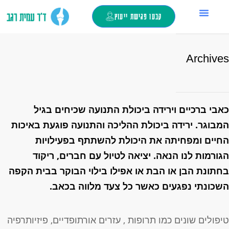
קבעו פגישת ייעוץ
החלפת מפרק ירך
ד”ר עמית רגב
צור קשר
כאבי ברכיים
מילון מונחים
טיפול בזריקות
Archive
אבי ברכיים וירידה ביכולת התנועה שכיחים בגיל
מבוגר.
ירידה ביכולת ההליכה והתנועה פוגעת באיכות
חיים ומפחיתה את היכולת להשתתף בפעילויות
גורמות לנו הנאה.
יציאה לטיול עם חברים, ריקוד
חתונת הבן או הבת או אפילו בילוי הבוקר בבית הקפה
שכונתי נפגעים כאשר כל צעד מלווה בכאב.
יפולים שונים כמו תרופות , עזרים אורתופדיים, פיזיותרפיה