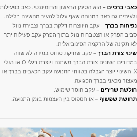
אבי ברכיים
– הוא הסימן הראשון והדומיננטי. כאב בפעילות
לעיתים גם כאב במנוחה שאף עלול להעיר מהשינה בלילה.
פיחות בברך
– עקב היווצרות דלקת בברך וצבירת נוזל
ביב הפרק או הצטברות נוזל בתוך הפרק עקב פעילות יתר
א תקינה של הרקמה הסינוביאלית.
ינוי צורת הברך
– עקב שחיקת סחוס במידה לא שווה
במדורים השונים צורת הברך משתנה ויוצרת רגלי O או רגלי
X. השינוי יוצר הגבלה בטווחי התנועה עקב הכאבים בברך או
עצור מכאני בברך הפגועה.
ולשת שרירים
– עקב חוסר שימוש.
חושת שפשוף
– או חספוס בין העצמות בזמן התנועה.