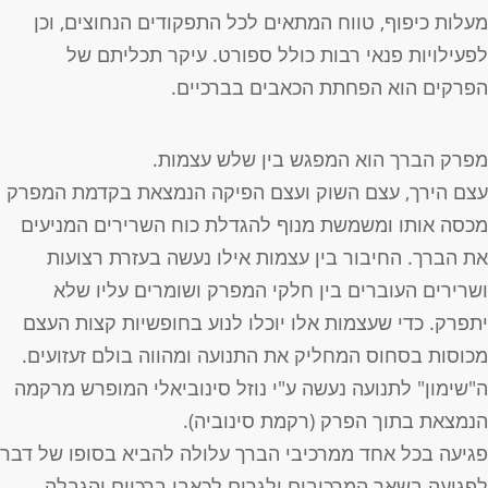
עלות כיפוף, טווח המתאים לכל התפקודים הנחוצים, וכן
פעילויות פנאי רבות כולל ספורט. עיקר תכליתם של
פרקים הוא הפחתת הכאבים בברכיים.
פרק הברך הוא המפגש בין שלש עצמות.
צם הירך, עצם השוק ועצם הפיקה הנמצאת בקדמת המפרק
כסה אותו ומשמשת מנוף להגדלת כוח השרירים המניעים
ת הברך. החיבור בין עצמות אילו נעשה בעזרת רצועות
שרירים העוברים בין חלקי המפרק ושומרים עליו שלא
תפרק. כדי שעצמות אלו יוכלו לנוע בחופשיות קצות העצם
כוסות בסחוס המחליק את התנועה ומהווה בולם זעזועים.
"שימון" לתנועה נעשה ע"י נוזל סינוביאלי המופרש מרקמה
נמצאת בתוך הפרק (רקמת סינוביה).
גיעה בכל אחד ממרכיבי הברך עלולה להביא בסופו של דבר
פגיעה בשאר המרכיבים ולגרום לכאבי ברכיים והגבלה