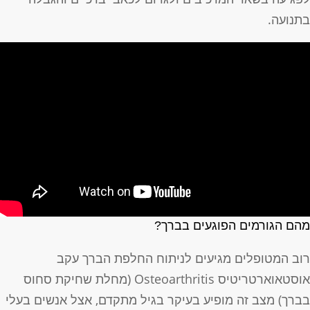
תנועה.
הם הגורמים הפוגעים בברך?
וב המטופלים מגיעים לניתוח החלפת הברך עקב
אוסטאוארטריטיס Osteoarthritis (מחלת שחיקת סחוס
ברך) מצב זה מופיע בעיקר בגיל מתקדם, אצל אנשים בעלי