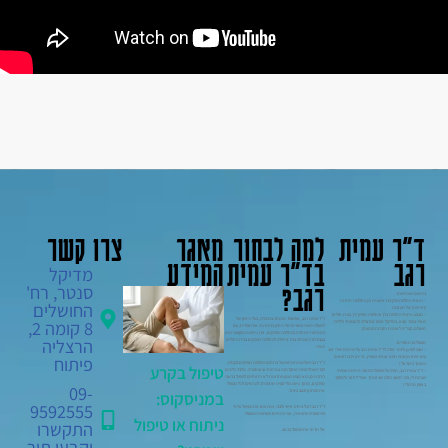
ד"ר עמית
למה לבחור
מאגר
צרו קשר
רגב
בד"ר עמית
המידע
מדיקל
רגב?
סנטר, רח'
בתחום מומחיותו:
– ניתוחי החלפת פרקים ראשונית וכן החלפות חוזרות
החושלים
(רוויזיות) של תותבות.
– מבצע ניתוחי החלפת ברך והחלפת מפרק ירך בבית חולים
ד"ר עמית רגב, אורטופד מומחה בהרצליה, בעל ניסיון של
8 קומה 2,
מאיר בכפר סבא, במדיקל סנטר בהרצליה (למבוטחי כללית
למעלה משני עשורים של ניסיון בכירורגיה אורתופדית, עם
מושלם, קופ"ח לאומית וחברות הביטוח).
התמחות מיוחדת בהחלפת מפרקים. את ניסיונו המקצועי רכש
הרצליה
בעבודתו כמומחה בכיר ביחידה להחלפת מפרקים בבית החולים
מטופלים מספרים:
מאיר.
– רוצה לפרגן ולומר תודה לד"ר עמית רגב על הניתוח שידי זהב
פיתוח
עשו אותו ושאתה רופא אנושי ומצויין. מי יתן וירבו רופאים
ד"ר רגב השלים התמחות-על בתחום החלפת מפרקים בקנדה,
כמותך בישראל !
טיפול בקרע
לצד השתלמויות מתקדמות בגרמניה ובאוסטריה. מלבד הליכים
– ד"ר עמית רגב, תודה על הטיפול המסור. היחס האכפתי
כירורגיים, הוא מציע מגוון פתרונות לא ניתוחיים לטיפול בכאבי
שנתת לי, והכי חשוב תודה שבזכותך אוכל לחזור ולתפקד
מפרקים, מתוך גישה הוליסטית שמטרתה להתאים לכל מטופל
באופן נורמלי !
09-
את הפתרון הטוב ביותר.
במניסקוס:
9592555
ד"ר רגב דוגל ביחס אישי ולבבי, ומתאים את הטיפול על פי
ההיסטוריה הרפואית, אורח החיים והעדפות המטופל.
ניתוח או טיפול
התקשרו
אל תדחו את הטיפול בכאב.
וקבעו תור