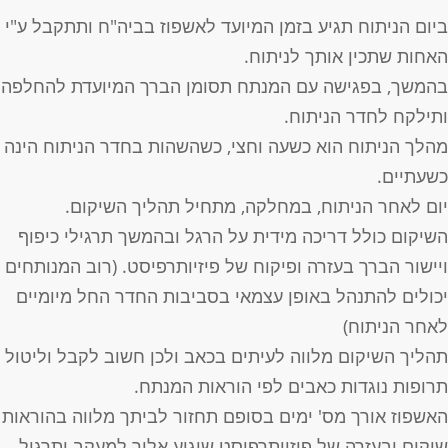
יום הניתוח תגיע בזמן המיועד לאשפוז בביה"ח ותתקבל ע"י
אחות שתכין אותך לניתוח.
המשך, בפגישה עם המנתח תסומן הברך המיועדת להחלפה
תילקח לחדר הניתוח.
הלך הניתוח הוא כשעה וחצי, כשהשהות בחדר הניתוח הינה
שעתיים.
ום לאחר הניתוח, במחלקה, מתחיל תהליך השיקום.
שיקום כולל דריכה מידית על הרגל ובהמשך תרגילי כיפוף
יישור הברך בעזרה ופיקוח של פיזיותרפיסט. (רוב המנותחים
כולים להתנהל באופן עצמאי בסביבות החדר החל מיומיים
אחר הניתוח)
הליך השיקום מלווה לעיתים בכאב ולכן חשוב לקבל וליטול
רופות נוגדות כאבים לפי הוראות המנתח.
אשפוז אורך מס' ימים בסופם תחזור לביתך מלווה בהוראות
יקום ובעזרה של פיזיותרפיסט שיגיע אליך למעקב ותרגול.