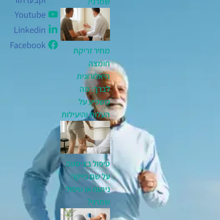
שמרני?
Youtube
Linkedin
Facebook
מחיר זריקת
חומצה
היאלורונית
לברך: מה
משפיע על
העלות והיעילות
טיפול בציסטה
על שם בייקר:
ניתוח או טיפול
שמרני?