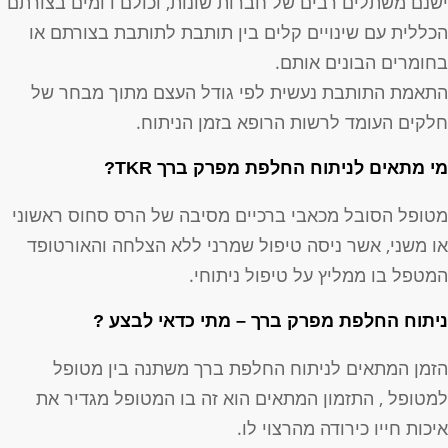
שנם משתלים רבים של חברות שונות, וכולם דומים בצורתם
כללית עם שינויים קלים בין תותבת לתותבת בצורתם או
חומרים הבונים אותם.
תאמת התותבת נעשית לפי גודל העצם מתוך מבחר של
לקים העומד לרשות הרופא בזמן הניתוח.
י מתאים לניתוח החלפת מפרק ברך TKR?
טופל הסובל מכאבי ברכיים מסיבה של הרס סחוס ראשוני
ו משני, אשר ניסה טיפול שמרני ללא הצלחה והאורטופד
מטפל בו ממליץ על טיפול ניתוחי.
יתוח החלפת מפרק ברך – מתי כדאי לבצע ?
זמן המתאים לניתוח החלפת ברך משתנה בין מטופל
מטופל , התזמון המתאים הוא זה בו המטופל מגדיר את
יכות חייו כירודה מהרצוי לו.