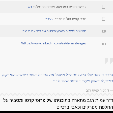
קביעת תורים במרפאה פרטית בהרצליה:
כאן
חברי קופת חולים מכבי:
3555*
סרטונים לצפייה בערוץ היוטיוב של ד"ר עמית רגב
https://www.linkedin.com/in/dr-amit-regev/
דרך הנכונה שלי היא לתת לכל מטופל את הטיפול הטוב ביותר שהוא זקוק
אופן לו באופן מקצועי וביחס אישי ולבבי
 דוקטור עמית רגב
"ר עמית רגב מתארח בתוכניתו של פרופ' קרסו ומסביר על
חלפת מפרקים וכאבי ברכיים