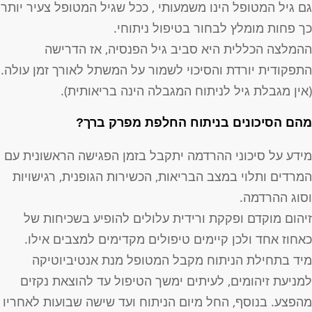
ם גיל המטופל הינו משמעותי , ככל שגיל המטופל צעיר יותר
ך פחות מומלץ לבחור בטיפול ניתוחי.
המלצה הכללית היא סביב גיל הפנסיה, אז הדרישה
תפקודית יורדת והסיכוי לשמור על המשתל לאורך זמן עולה.
אין מגבלת גיל לניתוח המגבלה הינה בריאותית).
הם הסיכונים בניתוח החלפת מפרק ברך?
ידע על סיכוני ההרדמה יתקבל בזמן הפגישה הראשונית עם
מרדים ותלוי במצב הבריאות, הכשירות הגופנית, רגישויות
סוג ההרדמה.
יהום מוקדם ופקקת ורידית עלולים להופיע בשכיחות של
אחוז אחד ולכן קיימים טיפולים מקדימים למצבים אילו.
יד בתחילת הניתוח מקבל המטופל מנת אנטיביוטיקה
מניעת זיהומים, לעיתים ימשך הטיפול עד להוצאת נקזים
הפצע. בנוסף, החל מיום הניתוח ועד שישה שבועות לאחריו