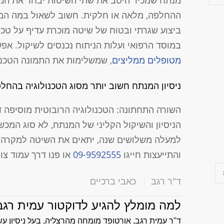
מנתח שמכיר היטב את שתי השיטות יבחר את המתא
ההחלפה, מלאה או חלקית. חשוב לשאול במה המנת
ביצוע שגרתי ובטוח של שיטה מוכרת עדיף על טכנ
במוסד הרפואי ועלות הניתוח נכנסים לשיקול. אפש
מטופלים ממליצים
, שמשלימות את התמונה הטכני
ניסיון המנתח חשוב יותר מסוג הטכנולוגיה בהחל
השורה התחתונה: הטכנולוגיה הרובוטית מוסיפה 
הניסיון והשיקול הקליני של המנתח, לא סוג המכ
למעלה משלושים שנה, יתאים את השיטה למקרה וי
והתייעצות חייגו
09-9592555
או פנו דרך עמוד צו
ד"ר רגב
כאבי ברכיים
למה מומלץ להגיע לדוקטור עמית רגב