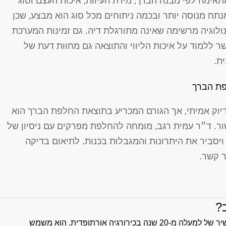
ימה לפי מבנה הברך, מידת העיוות, איכות העצם וסוג
ח מנוסה יותר ובכמה ניתוחים מכל סוג הוא מבצע, שכן
ולוגיה מרשימה שאינה מתורגלת דיה. גם זמינות המערכת
ר ללמוד על איכות הליווי והתוצאה גם מחוות דעת של
ת.
פת הברך
דיוק אמיתי, אך הגורם המכריע בתוצאת החלפת הברך הוא
שור. ד״ר עמית רגב, מומחה להחלפת מפרקים עם ניסיון של
סביר את היתרונות והמגבלות בכנות. לתיאום בדיקה
ר קשר.
?
ד"ר עמית רגב, אורטופד מומחה מהרצליה, בעל ניסיון עשיר של למעלה מ-20 שנה בכירורגיה אורתופדית. הוא משמש