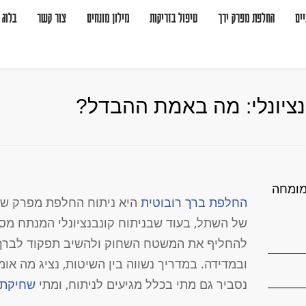
ים
החלפת מפרק ירך
טיפול בזריקות
מילון מונחים
צור קשר
בלוג
נציונלי: מה באמת ההבדל?
מומחה
החלפת ברך רובוטית
היא ניתוח החלפת מפרק שבו
של השתל, בעוד שבניתוח קונבנציונלי המנתח מסת
להחליף את המשטח השחוק ולהשיב תפקוד לברך. 
ובמדידה. במדריך נשווה בין השיטות, נציג מה א
נסביר גם מתי בכלל מגיעים לניתוח, ומתי
שחיקת 