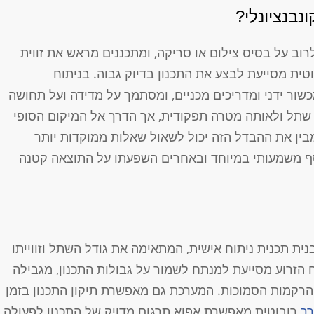
נבנציונלי?
רוב על בסיס צילום או סריקה, ומתכננים מראש את זווית
וטית מסייעת לבצע את התכנון בדיוק גבוה. בניתוח
שור ידני ומדריכים מכניים, ומסתמך על מדידה ועל תחושה
ג שתל ולאותה מטרה תפקודית, אך הדרך אל המיקום הסופי
בין את ההבדל הזה יכול לשאול שאלות ממוקדות יותר
וסף משמעותי במיוחד ובאחרים השפעתו על התוצאה קטנה
ת תכנית ניתוח אישית, המתאימה את גודל השתל וזווייתו
הזרוע מסייעת למנתח לשמור על גבולות התכנון, מגבילה
 הרקמות הסמוכות. המערכת גם מאפשרת תיקון התכנון בזמן
ך
רובוטית מאפשרת אפוא תרגום מדויק של התכנון לפעולה,