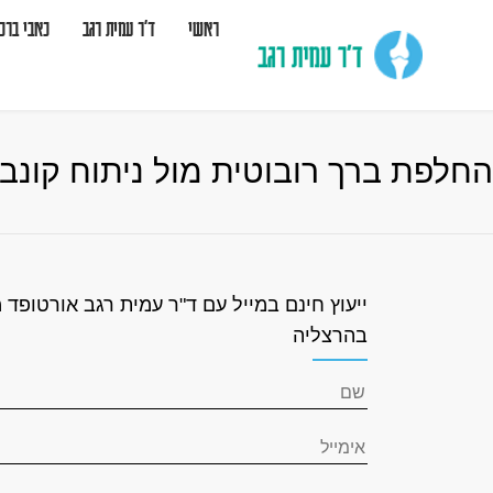
ראשי
ד”ר עמית רגב
כאבי ברכי
החלפת ברך רובוטית מול ניתוח קונב
ייעוץ חינם במייל עם ד"ר עמית רגב אורטופד 
בהרצליה