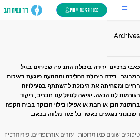
קבעו פגישת ייעוץ
החלפת מפרק ירך
ד”ר עמית רגב
צור קשר
כאבי ברכיים
מילון מונחים
טיפול בזריקות
Archive
אבי ברכיים וירידה ביכולת התנועה שכיחים בגיל
מבוגר.
ירידה ביכולת ההליכה והתנועה פוגעת באיכות
חיים ומפחיתה את היכולת להשתתף בפעילויות
גורמות לנו הנאה.
יציאה לטיול עם חברים, ריקוד
חתונת הבן או הבת או אפילו בילוי הבוקר בבית הקפה
שכונתי נפגעים כאשר כל צעד מלווה בכאב.
יפולים שונים כמו תרופות , עזרים אורתופדיים, פיזיותרפיה