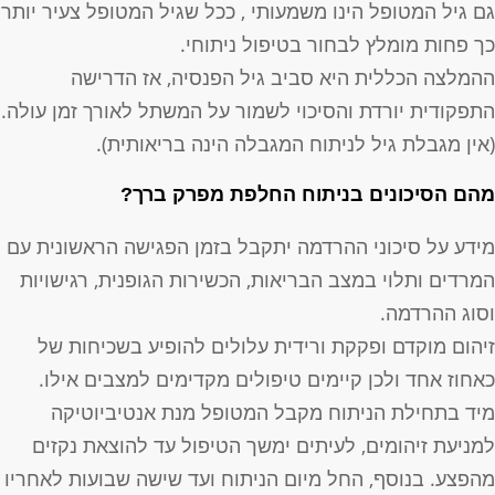
ם גיל המטופל הינו משמעותי , ככל שגיל המטופל צעיר יותר
ך פחות מומלץ לבחור בטיפול ניתוחי.
המלצה הכללית היא סביב גיל הפנסיה, אז הדרישה
תפקודית יורדת והסיכוי לשמור על המשתל לאורך זמן עולה.
אין מגבלת גיל לניתוח המגבלה הינה בריאותית).
הם הסיכונים בניתוח החלפת מפרק ברך?
ידע על סיכוני ההרדמה יתקבל בזמן הפגישה הראשונית עם
מרדים ותלוי במצב הבריאות, הכשירות הגופנית, רגישויות
סוג ההרדמה.
יהום מוקדם ופקקת ורידית עלולים להופיע בשכיחות של
אחוז אחד ולכן קיימים טיפולים מקדימים למצבים אילו.
יד בתחילת הניתוח מקבל המטופל מנת אנטיביוטיקה
מניעת זיהומים, לעיתים ימשך הטיפול עד להוצאת נקזים
הפצע. בנוסף, החל מיום הניתוח ועד שישה שבועות לאחריו