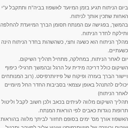
יום הניתוח תגיע בזמן המיועד לאשפוז בביה"ח ותתקבל ע"י
אחות שתכין אותך לניתוח.
המשך, בפגישה עם המנתח תסומן הברך המיועדת להחלפה
תילקח לחדר הניתוח.
הלך הניתוח הוא כשעה וחצי, כשהשהות בחדר הניתוח הינה
שעתיים.
ום לאחר הניתוח, במחלקה, מתחיל תהליך השיקום.
שיקום כולל דריכה מידית על הרגל ובהמשך תרגילי כיפוף
יישור הברך בעזרה ופיקוח של פיזיותרפיסט. (רוב המנותחים
כולים להתנהל באופן עצמאי בסביבות החדר החל מיומיים
אחר הניתוח)
הליך השיקום מלווה לעיתים בכאב ולכן חשוב לקבל וליטול
רופות נוגדות כאבים לפי הוראות המנתח.
אשפוז אורך מס' ימים בסופם תחזור לביתך מלווה בהוראות
יקום ובעזרה של פיזיותרפיסט שיגיע אליך למעקב ותרגול.