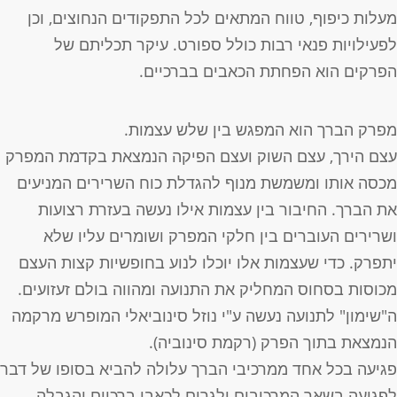
עלות כיפוף, טווח המתאים לכל התפקודים הנחוצים, וכן
פעילויות פנאי רבות כולל ספורט. עיקר תכליתם של
פרקים הוא הפחתת הכאבים בברכיים.
פרק הברך הוא המפגש בין שלש עצמות.
צם הירך, עצם השוק ועצם הפיקה הנמצאת בקדמת המפרק
כסה אותו ומשמשת מנוף להגדלת כוח השרירים המניעים
ת הברך. החיבור בין עצמות אילו נעשה בעזרת רצועות
שרירים העוברים בין חלקי המפרק ושומרים עליו שלא
תפרק. כדי שעצמות אלו יוכלו לנוע בחופשיות קצות העצם
כוסות בסחוס המחליק את התנועה ומהווה בולם זעזועים.
"שימון" לתנועה נעשה ע"י נוזל סינוביאלי המופרש מרקמה
נמצאת בתוך הפרק (רקמת סינוביה).
גיעה בכל אחד ממרכיבי הברך עלולה להביא בסופו של דבר
פגיעה בשאר המרכיבים ולגרום לכאבי ברכיים והגבלה