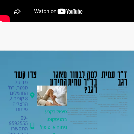
ד"ר עמית
למה לבחור
מאגר
צרו קשר
רגב
בד"ר עמית
המידע
מדיקל
רגב?
סנטר, רח'
בתחום מומחיותו:
– ניתוחי החלפת פרקים ראשונית וכן החלפות חוזרות
החושלים
(רוויזיות) של תותבות.
– מבצע ניתוחי החלפת ברך והחלפת מפרק ירך בבית חולים
ד"ר עמית רגב, אורטופד מומחה בהרצליה, בעל ניסיון של
8 קומה 2,
מאיר בכפר סבא, במדיקל סנטר בהרצליה (למבוטחי כללית
למעלה משני עשורים של ניסיון בכירורגיה אורתופדית, עם
מושלם, קופ"ח לאומית וחברות הביטוח).
התמחות מיוחדת בהחלפת מפרקים. את ניסיונו המקצועי רכש
הרצליה
בעבודתו כמומחה בכיר ביחידה להחלפת מפרקים בבית החולים
מטופלים מספרים:
מאיר.
– רוצה לפרגן ולומר תודה לד"ר עמית רגב על הניתוח שידי זהב
פיתוח
עשו אותו ושאתה רופא אנושי ומצויין. מי יתן וירבו רופאים
ד"ר רגב השלים התמחות-על בתחום החלפת מפרקים בקנדה,
כמותך בישראל !
טיפול בקרע
לצד השתלמויות מתקדמות בגרמניה ובאוסטריה. מלבד הליכים
– ד"ר עמית רגב, תודה על הטיפול המסור. היחס האכפתי
כירורגיים, הוא מציע מגוון פתרונות לא ניתוחיים לטיפול בכאבי
שנתת לי, והכי חשוב תודה שבזכותך אוכל לחזור ולתפקד
מפרקים, מתוך גישה הוליסטית שמטרתה להתאים לכל מטופל
באופן נורמלי !
09-
את הפתרון הטוב ביותר.
במניסקוס:
9592555
ד"ר רגב דוגל ביחס אישי ולבבי, ומתאים את הטיפול על פי
ההיסטוריה הרפואית, אורח החיים והעדפות המטופל.
ניתוח או טיפול
התקשרו
אל תדחו את הטיפול בכאב.
וקבעו תור