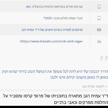
קביעת תורים במרפאה פרטית בהרצליה:
כאן
חברי קופת חולים מכבי:
3555*
סרטונים לצפייה בערוץ היוטיוב של ד"ר עמית רגב
https://www.linkedin.com/in/dr-amit-regev/
דרך הנכונה שלי היא לתת לכל מטופל את הטיפול הטוב ביותר שהוא זקוק
אופן לו באופן מקצועי וביחס אישי ולבבי
 דוקטור עמית רגב
"ר עמית רגב מתארח בתוכניתו של פרופ' קרסו ומסביר על
חלפת מפרקים וכאבי ברכיים