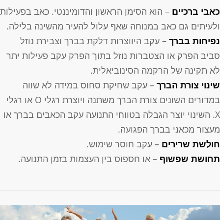
אבי ברכיים
– הוא הסימן הראשון והדומיננטי. כאב בפעילות
לעיתים גם כאב במנוחה שאף עלול להעיר מהשינה בלילה.
פיחות בברך
– עקב היווצרות דלקת בברך וצבירת נוזל
ביב הפרק או הצטברות נוזל בתוך הפרק עקב פעילות יתר
א תקינה של הרקמה הסינוביאלית.
ינוי צורת הברך
– עקב שחיקת סחוס במידה לא שווה
במדורים השונים צורת הברך משתנה ויוצרת רגלי O או רגלי
X. השינוי יוצר הגבלה בטווחי התנועה עקב הכאבים בברך או
עצור מכאני בברך הפגועה.
ולשת שרירים
– עקב חוסר שימוש.
חושת שפשוף
– או חספוס בין העצמות בזמן התנועה.