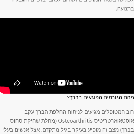
תנועה.
הם הגורמים הפוגעים בברך?
וב המטופלים מגיעים לניתוח החלפת הברך עקב
אוסטאוארטריטיס Osteoarthritis (מחלת שחיקת סחוס
ברך) מצב זה מופיע בעיקר בגיל מתקדם, אצל אנשים בעלי