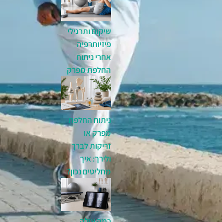
שיקום ותרגילי
פיזיותרפיה
אחרי ניתוח
החלפת מפרק
ניתוח החלפת
מפרק או
זריקות לברך
ולירך: איך
מחליטים נכון?
כמה עולה