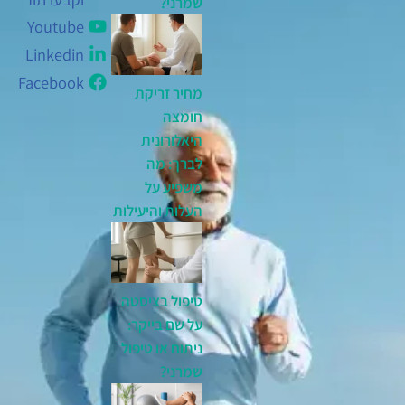
שמרני?
Youtube
Linkedin
Facebook
מחיר זריקת
חומצה
היאלורונית
לברך: מה
משפיע על
העלות והיעילות
טיפול בציסטה
על שם בייקר:
ניתוח או טיפול
שמרני?