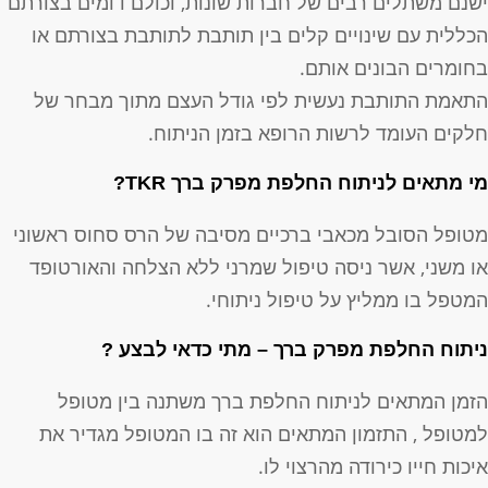
שנם משתלים רבים של חברות שונות, וכולם דומים בצורתם
כללית עם שינויים קלים בין תותבת לתותבת בצורתם או
חומרים הבונים אותם.
תאמת התותבת נעשית לפי גודל העצם מתוך מבחר של
לקים העומד לרשות הרופא בזמן הניתוח.
י מתאים לניתוח החלפת מפרק ברך TKR?
טופל הסובל מכאבי ברכיים מסיבה של הרס סחוס ראשוני
ו משני, אשר ניסה טיפול שמרני ללא הצלחה והאורטופד
מטפל בו ממליץ על טיפול ניתוחי.
יתוח החלפת מפרק ברך – מתי כדאי לבצע ?
זמן המתאים לניתוח החלפת ברך משתנה בין מטופל
מטופל , התזמון המתאים הוא זה בו המטופל מגדיר את
יכות חייו כירודה מהרצוי לו.