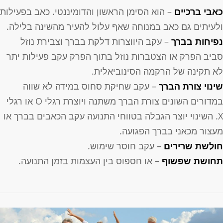
אבי ברכיים
– הוא הסימן הראשון והדומיננטי. כאב בפעילות
לעיתים גם כאב במנוחה שאף עלול להעיר מהשינה בלילה.
פיחות בברך
– עקב היווצרות דלקת בברך וצבירת נוזל
ביב הפרק או הצטברות נוזל בתוך הפרק עקב פעילות יתר
א תקינה של הרקמה הסינוביאלית.
ינוי צורת הברך
– עקב שחיקת סחוס במידה לא שווה
במדורים השונים צורת הברך משתנה ויוצרת רגלי O או רגלי
X. השינוי יוצר הגבלה בטווחי התנועה עקב הכאבים בברך או
עצור מכאני בברך הפגועה.
ולשת שרירים
– עקב חוסר שימוש.
חושת שפשוף
– או חספוס בין העצמות בזמן התנועה.