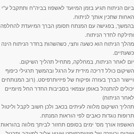
יום הניתוח תגיע בזמן המיועד לאשפוז בביה"ח ותתקבל ע"י
אחות שתכין אותך לניתוח.
המשך, בפגישה עם המנתח תסומן הברך המיועדת להחלפה
תילקח לחדר הניתוח.
הלך הניתוח הוא כשעה וחצי, כשהשהות בחדר הניתוח הינה
שעתיים.
ום לאחר הניתוח, במחלקה, מתחיל תהליך השיקום.
שיקום כולל דריכה מידית על הרגל ובהמשך תרגילי כיפוף
יישור הברך בעזרה ופיקוח של פיזיותרפיסט. (רוב המנותחים
כולים להתנהל באופן עצמאי בסביבות החדר החל מיומיים
אחר הניתוח)
הליך השיקום מלווה לעיתים בכאב ולכן חשוב לקבל וליטול
רופות נוגדות כאבים לפי הוראות המנתח.
אשפוז אורך מס' ימים בסופם תחזור לביתך מלווה בהוראות
יקום ובעזרה של פיזיותרפיסט שיגיע אליך למעקב ותרגול.