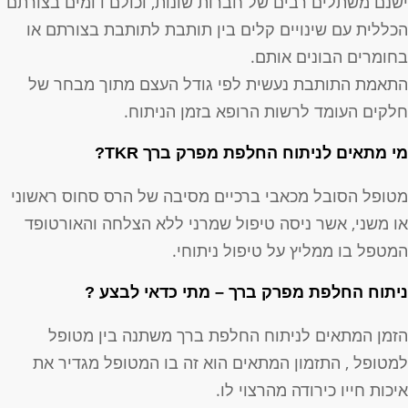
שנם משתלים רבים של חברות שונות, וכולם דומים בצורתם
כללית עם שינויים קלים בין תותבת לתותבת בצורתם או
חומרים הבונים אותם.
תאמת התותבת נעשית לפי גודל העצם מתוך מבחר של
לקים העומד לרשות הרופא בזמן הניתוח.
י מתאים לניתוח החלפת מפרק ברך TKR?
טופל הסובל מכאבי ברכיים מסיבה של הרס סחוס ראשוני
ו משני, אשר ניסה טיפול שמרני ללא הצלחה והאורטופד
מטפל בו ממליץ על טיפול ניתוחי.
יתוח החלפת מפרק ברך – מתי כדאי לבצע ?
זמן המתאים לניתוח החלפת ברך משתנה בין מטופל
מטופל , התזמון המתאים הוא זה בו המטופל מגדיר את
יכות חייו כירודה מהרצוי לו.