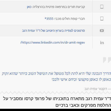
קביעת תורים במרפאה פרטית בהרצליה:
כאן
חברי קופת חולים מכבי:
3555*
סרטונים לצפייה בערוץ היוטיוב של ד"ר עמית רגב
https://www.linkedin.com/in/dr-amit-regev/
דרך הנכונה שלי היא לתת לכל מטופל את הטיפול הטוב ביותר שהוא זקוק
אופן לו באופן מקצועי וביחס אישי ולבבי
 דוקטור עמית רגב
"ר עמית רגב מתארח בתוכניתו של פרופ' קרסו ומסביר על
חלפת מפרקים וכאבי ברכיים