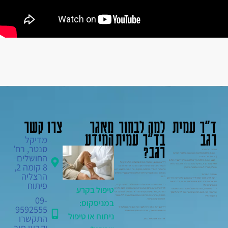
ד"ר עמית
למה לבחור
מאגר
צרו קשר
רגב
בד"ר עמית
המידע
מדיקל
רגב?
סנטר, רח'
בתחום מומחיותו:
– ניתוחי החלפת פרקים ראשונית וכן החלפות חוזרות
החושלים
(רוויזיות) של תותבות.
– מבצע ניתוחי החלפת ברך והחלפת מפרק ירך בבית חולים
ד"ר עמית רגב, אורטופד מומחה בהרצליה, בעל ניסיון של
8 קומה 2,
מאיר בכפר סבא, במדיקל סנטר בהרצליה (למבוטחי כללית
למעלה משני עשורים של ניסיון בכירורגיה אורתופדית, עם
מושלם, קופ"ח לאומית וחברות הביטוח).
התמחות מיוחדת בהחלפת מפרקים. את ניסיונו המקצועי רכש
הרצליה
בעבודתו כמומחה בכיר ביחידה להחלפת מפרקים בבית החולים
מטופלים מספרים:
מאיר.
– רוצה לפרגן ולומר תודה לד"ר עמית רגב על הניתוח שידי זהב
פיתוח
עשו אותו ושאתה רופא אנושי ומצויין. מי יתן וירבו רופאים
ד"ר רגב השלים התמחות-על בתחום החלפת מפרקים בקנדה,
כמותך בישראל !
טיפול בקרע
לצד השתלמויות מתקדמות בגרמניה ובאוסטריה. מלבד הליכים
– ד"ר עמית רגב, תודה על הטיפול המסור. היחס האכפתי
כירורגיים, הוא מציע מגוון פתרונות לא ניתוחיים לטיפול בכאבי
שנתת לי, והכי חשוב תודה שבזכותך אוכל לחזור ולתפקד
מפרקים, מתוך גישה הוליסטית שמטרתה להתאים לכל מטופל
באופן נורמלי !
09-
את הפתרון הטוב ביותר.
במניסקוס:
9592555
ד"ר רגב דוגל ביחס אישי ולבבי, ומתאים את הטיפול על פי
ההיסטוריה הרפואית, אורח החיים והעדפות המטופל.
ניתוח או טיפול
התקשרו
אל תדחו את הטיפול בכאב.
וקבעו תור