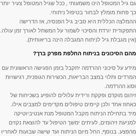
ם גיל המטופל הינו משמעותי , ככל שגיל המטופל צעיר יותר
ך פחות מומלץ לבחור בטיפול ניתוחי.
המלצה הכללית היא סביב גיל הפנסיה, אז הדרישה
תפקודית יורדת והסיכוי לשמור על המשתל לאורך זמן עולה.
אין מגבלת גיל לניתוח המגבלה הינה בריאותית).
הם הסיכונים בניתוח החלפת מפרק ברך?
ידע על סיכוני ההרדמה יתקבל בזמן הפגישה הראשונית עם
מרדים ותלוי במצב הבריאות, הכשירות הגופנית, רגישויות
סוג ההרדמה.
יהום מוקדם ופקקת ורידית עלולים להופיע בשכיחות של
אחוז אחד ולכן קיימים טיפולים מקדימים למצבים אילו.
יד בתחילת הניתוח מקבל המטופל מנת אנטיביוטיקה
מניעת זיהומים, לעיתים ימשך הטיפול עד להוצאת נקזים
הפצע. בנוסף, החל מיום הניתוח ועד שישה שבועות לאחריו