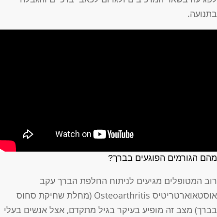
תנועה.
הם הגורמים הפוגעים בברך?
וב המטופלים מגיעים לניתוח החלפת הברך עקב
אוסטאוארטריטיס Osteoarthritis (מחלת שחיקת סחוס
ברך) מצב זה מופיע בעיקר בגיל מתקדם, אצל אנשים בעלי