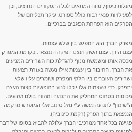
עלות כיפוף, טווח המתאים לכל התפקודים הנחוצים, וכן
פעילויות פנאי רבות כולל ספורט. עיקר תכליתם של
פרקים הוא הפחתת הכאבים בברכיים.
פרק הברך הוא המפגש בין שלש עצמות.
צם הירך, עצם השוק ועצם הפיקה הנמצאת בקדמת המפרק
כסה אותו ומשמשת מנוף להגדלת כוח השרירים המניעים
ת הברך. החיבור בין עצמות אילו נעשה בעזרת רצועות
שרירים העוברים בין חלקי המפרק ושומרים עליו שלא
תפרק. כדי שעצמות אלו יוכלו לנוע בחופשיות קצות העצם
כוסות בסחוס המחליק את התנועה ומהווה בולם זעזועים.
"שימון" לתנועה נעשה ע"י נוזל סינוביאלי המופרש מרקמה
נמצאת בתוך הפרק (רקמת סינוביה).
גיעה בכל אחד ממרכיבי הברך עלולה להביא בסופו של דבר
פגיעה בשאר המרכיבים ולגרום לכאבי ברכיים והגבלה