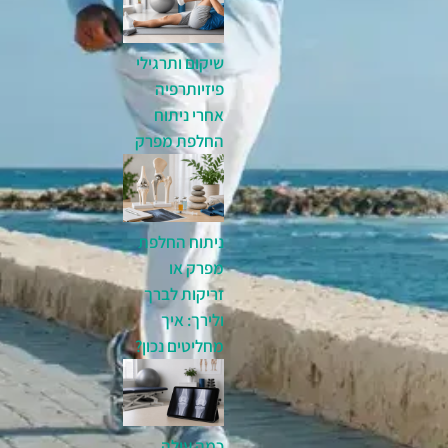
שיקום ותרגילי
פיזיותרפיה
אחרי ניתוח
החלפת מפרק
ניתוח החלפת
מפרק או
זריקות לברך
ולירך: איך
מחליטים נכון?
כמה עולה