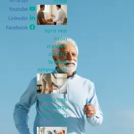
שמרני?
Youtube
Linkedin
Facebook
מחיר זריקת
חומצה
היאלורונית
לברך: מה
משפיע על
העלות והיעילות
טיפול בציסטה
על שם בייקר:
ניתוח או טיפול
שמרני?