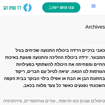
קבעו פגישת ייעוץ
החלפת מפרק ירך
ד”ר עמית רגב
צור קשר
כאבי ברכיים
מילון מונחים
טיפול בזריקות
Archive
אבי ברכיים וירידה ביכולת התנועה שכיחים בגיל
מבוגר.
ירידה ביכולת ההליכה והתנועה פוגעת באיכות
חיים ומפחיתה את היכולת להשתתף בפעילויות
גורמות לנו הנאה.
יציאה לטיול עם חברים, ריקוד
חתונת הבן או הבת או אפילו בילוי הבוקר בבית הקפה
שכונתי נפגעים כאשר כל צעד מלווה בכאב.
יפולים שונים כמו תרופות , עזרים אורתופדיים, פיזיותרפיה