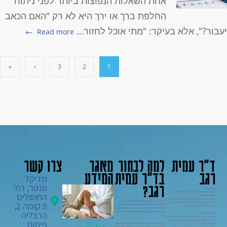
אחת השאלות הנפוצות ביותר לפני ניתוח
החלפת ברך או ירך היא לא רק "האם הכאב
עבור?", אלא בעיקר: "מתי אוכל לחזור…
Read more
»
›
3
2
1
ד"ר עמית
למה לבחור
מאגר
צרו קשר
רגב
בד"ר עמית
המידע
מדיקל
רגב?
סנטר, רח'
בתחום מומחיותו:
– ניתוחי החלפת פרקים ראשונית וכן החלפות חוזרות
החושלים
(רוויזיות) של תותבות.
– מבצע ניתוחי החלפת ברך והחלפת מפרק ירך בבית חולים
ד"ר עמית רגב, אורטופד מומחה בהרצליה, בעל ניסיון של
8 קומה 2,
מאיר בכפר סבא, במדיקל סנטר בהרצליה (למבוטחי כללית
למעלה משני עשורים של ניסיון בכירורגיה אורתופדית, עם
מושלם, קופ"ח לאומית וחברות הביטוח).
התמחות מיוחדת בהחלפת מפרקים. את ניסיונו המקצועי רכש
הרצליה
בעבודתו כמומחה בכיר ביחידה להחלפת מפרקים בבית החולים
מטופלים מספרים:
מאיר.
– רוצה לפרגן ולומר תודה לד"ר עמית רגב על הניתוח שידי זהב
פיתוח
עשו אותו ושאתה רופא אנושי ומצויין. מי יתן וירבו רופאים
ד"ר רגב השלים התמחות-על בתחום החלפת מפרקים בקנדה,
כמותך בישראל !
לצד השתלמויות מתקדמות בגרמניה ובאוסטריה. מלבד הליכים