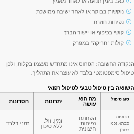
כאב בזמן תנועה או לאחר מאמץ
נוקשות בבוקר או לאחר ישיבה ממושכת
נפיחות חוזרת
קושי בכיפוף או יישור הברך
קולות "חריקה" במפרק
נקודה החשובה: הסחוס אינו מתחדש מעצמו בקלות, ולכן
יפול סימפטומטי בלבד לא עוצר את התהליך.
שוואה בין טיפול טבעי לטיפול רפואי
מה הוא
סוג טיפול
יתרונות
חסרונות
עושה
תרופות
הפחתת
זמין, זול,
נפיחות
זמני בלבד
סבתא (כמו
ללא סיכון
חיצונית
כרוב)