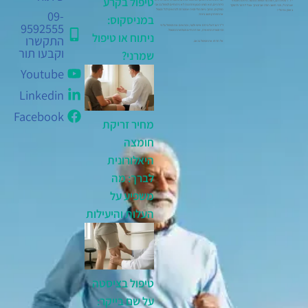
טיפול בקרע
– ד"ר עמית רגב, תודה על הטיפול המסור. היחס האכפתי
כירורגיים, הוא מציע מגוון פתרונות לא ניתוחיים לטיפול בכאבי
שנתת לי, והכי חשוב תודה שבזכותך אוכל לחזור ולתפקד
מפרקים, מתוך גישה הוליסטית שמטרתה להתאים לכל מטופל
באופן נורמלי !
09-
את הפתרון הטוב ביותר.
במניסקוס:
9592555
ד"ר רגב דוגל ביחס אישי ולבבי, ומתאים את הטיפול על פי
ההיסטוריה הרפואית, אורח החיים והעדפות המטופל.
ניתוח או טיפול
התקשרו
אל תדחו את הטיפול בכאב.
וקבעו תור
שמרני?
Youtube
Linkedin
Facebook
מחיר זריקת
חומצה
היאלורונית
לברך: מה
משפיע על
העלות והיעילות
טיפול בציסטה
על שם בייקר: