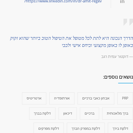
https://www.linkedin.com/in/dr-amit-regev/
דרך הנכונה היא לתת לכל מטופל את הטיפול הטוב ביותר שהוא זקוק
אופן לו באופן מקצועי וביחס אישי ולבבי
 דוקטור עמית רגב
ושאים נוספים:
PRP
אבחון כאבי ברכיים
אורתופדיה
ארטריטיס
ברך מלאכותית
ברכיים
דיכאון
דלקת בברך
דלקת בירך
דלקת במפרק הברך
דלקת מפרקים