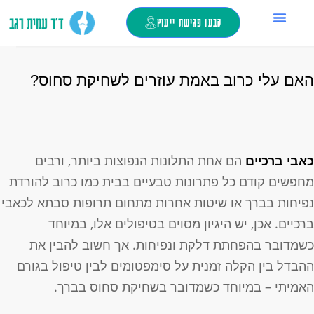
קבעו פגישת ייעוץ
החלפת מפרק ירך
ד”ר עמית רגב
צור קשר
כאבי ברכיים
מילון מונחים
טיפול בזריקות
אם עלי כרוב באמת עוזרים לשחיקת סחוס?
אבי ברכיים
הם אחת התלונות הנפוצות ביותר, ורבים
חפשים קודם כל פתרונות טבעיים בבית כמו כרוב להורדת
פיחות בברך או שיטות אחרות מתחום תרופות סבתא לכאבי
רכיים. אכן, יש היגיון מסוים בטיפולים אלו, במיוחד
שמדובר בהפחתת דלקת ונפיחות. אך חשוב להבין את
הבדל בין הקלה זמנית על סימפטומים לבין טיפול בגורם
אמיתי – במיוחד כשמדובר בשחיקת סחוס בברך.