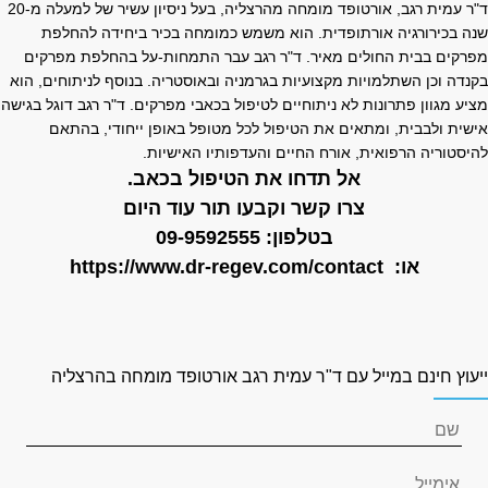
ד"ר עמית רגב, אורטופד מומחה מהרצליה, בעל ניסיון עשיר של למעלה מ-20
נה בכירורגיה אורתופדית. הוא משמש כמומחה בכיר ביחידה להחלפת
פרקים בבית החולים מאיר. ד"ר רגב עבר התמחות-על בהחלפת מפרקים
קנדה וכן השתלמויות מקצועיות בגרמניה ובאוסטריה. בנוסף לניתוחים, הוא
ציע מגוון פתרונות לא ניתוחיים לטיפול בכאבי מפרקים. ד"ר רגב דוגל בגישה
ישית ולבבית, ומתאים את הטיפול לכל מטופל באופן ייחודי, בהתאם
היסטוריה הרפואית, אורח החיים והעדפותיו האישיות.
אל תדחו את הטיפול בכאב.
צרו קשר וקבעו תור עוד היום
בטלפון:
09-9592555
או:
https://www.dr-regev.com/contact
יעוץ חינם במייל עם ד"ר עמית רגב אורטופד מומחה בהרצליה