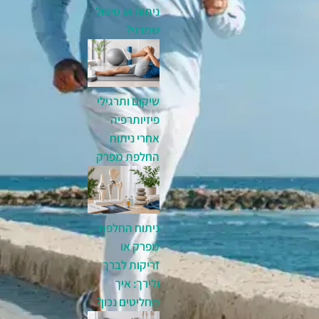
ניתוח או טיפול
שמרני?
שיקום ותרגילי
פיזיותרפיה
אחרי ניתוח
החלפת מפרק
ניתוח החלפת
מפרק או
זריקות לברך
ולירך: איך
מחליטים נכון?