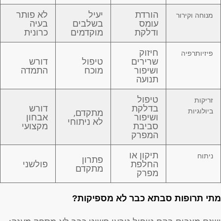
הורדת
יעיל
לא פותר
מנוחה וקירור
עומס
בשלבים
בעיה
ודלקת
מוקדמים
כרונית
חיזוק
פיזיותרפיה
שרירים
טיפול
דורש
ושיפור
מוכח
התמדה
תנועה
טיפול
זריקות
בדלקת
דורש
מתקדם,
ביולוגיות
ושיפור
אבחון
לא ניתוחי
סביבת
מקצועי
המפרק
תיקון או
ניתוח
פתרון
החלפת
פולשני
מתקדם
מפרק
תי תרופות סבתא כבר לא מספיקות?