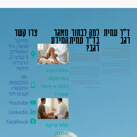
ד"ר עמית
למה לבחור
מאגר
צרו קשר
רגב
בד"ר עמית
המידע
מדיקל
רגב?
סנטר, רח'
בתחום מומחיותו:
– ניתוחי החלפת פרקים ראשונית וכן החלפות חוזרות
החושלים
(רוויזיות) של תותבות.
– מבצע ניתוחי החלפת ברך והחלפת מפרק ירך בבית חולים
ד"ר עמית רגב, אורטופד מומחה בהרצליה, בעל ניסיון של
8 קומה 2,
מאיר בכפר סבא, במדיקל סנטר בהרצליה (למבוטחי כללית
למעלה משני עשורים של ניסיון בכירורגיה אורתופדית, עם
מושלם, קופ"ח לאומית וחברות הביטוח).
התמחות מיוחדת בהחלפת מפרקים. את ניסיונו המקצועי רכש
הרצליה
בעבודתו כמומחה בכיר ביחידה להחלפת מפרקים בבית החולים
מטופלים מספרים:
מאיר.
– רוצה לפרגן ולומר תודה לד"ר עמית רגב על הניתוח שידי זהב
פיתוח
עשו אותו ושאתה רופא אנושי ומצויין. מי יתן וירבו רופאים
ד"ר רגב השלים התמחות-על בתחום החלפת מפרקים בקנדה,
כמותך בישראל !
טיפול בקרע
לצד השתלמויות מתקדמות בגרמניה ובאוסטריה. מלבד הליכים
– ד"ר עמית רגב, תודה על הטיפול המסור. היחס האכפתי
כירורגיים, הוא מציע מגוון פתרונות לא ניתוחיים לטיפול בכאבי
שנתת לי, והכי חשוב תודה שבזכותך אוכל לחזור ולתפקד
מפרקים, מתוך גישה הוליסטית שמטרתה להתאים לכל מטופל
באופן נורמלי !
09-
את הפתרון הטוב ביותר.
במניסקוס:
9592555
ד"ר רגב דוגל ביחס אישי ולבבי, ומתאים את הטיפול על פי
ההיסטוריה הרפואית, אורח החיים והעדפות המטופל.
ניתוח או טיפול
התקשרו
אל תדחו את הטיפול בכאב.
וקבעו תור
שמרני?
Youtube
Linkedin
Facebook
מחיר זריקת
חומצה