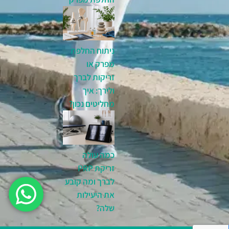
ניתוח החלפת
מפרק או
זריקות לברך
ולירך: איך
מחליטים נכון?
כמה עולה
זריקת PRP
לברך ומה קובע
את היעילות
שלה?