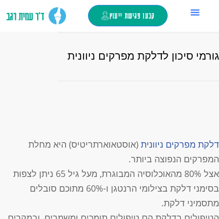
קבעו פגישת ייעוץ
החלפת מפרק ירך
ד”ר עמית רגב
צור קשר
כאבי ברכיים
מילון מונחים
טיפול בזריקות
ורמי סיכון לדלקת מפרקים ניוונית
לקת מפרקים ניוונית
(אוסטאוארתריטיס) היא מחלת
מפרקים הנפוצה ביותר.
אצל 80% מהאוכלוסיה המבוגרת, מעל גיל 65 ניתן לצפות
בסימני דלקת בצילומי הרנטגן ו-60% מתוכם סובלים
תסמיני דלקת.
טיפולים בדלקת הם טיפולים תומכים ומשמרים, ובמקרים