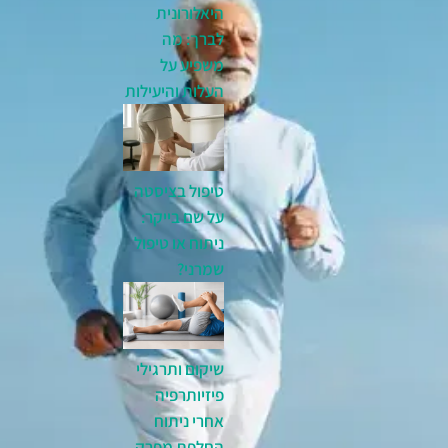
היאלורונית
לברך: מה
משפיע על
העלות והיעילות
טיפול בציסטה
על שם בייקר:
ניתוח או טיפול
שמרני?
שיקום ותרגילי
פיזיותרפיה
אחרי ניתוח
החלפת מפרק