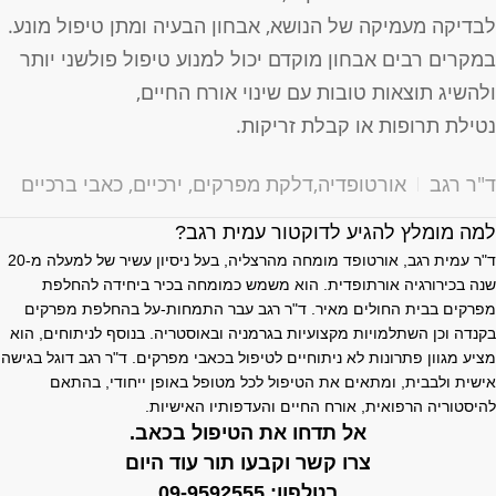
בדיקה מעמיקה של הנושא, אבחון הבעיה ומתן טיפול מונע.
מקרים רבים אבחון מוקדם יכול למנוע טיפול פולשני יותר
להשיג תוצאות טובות עם שינוי אורח החיים,
טילת תרופות או קבלת זריקות.
"ר רגב
אורטופדיה
,
דלקת מפרקים
,
ירכיים
,
כאבי ברכיים
מה מומלץ להגיע לדוקטור עמית רגב?
ד"ר עמית רגב, אורטופד מומחה מהרצליה, בעל ניסיון עשיר של למעלה מ-20
נה בכירורגיה אורתופדית. הוא משמש כמומחה בכיר ביחידה להחלפת
פרקים בבית החולים מאיר. ד"ר רגב עבר התמחות-על בהחלפת מפרקים
קנדה וכן השתלמויות מקצועיות בגרמניה ובאוסטריה. בנוסף לניתוחים, הוא
ציע מגוון פתרונות לא ניתוחיים לטיפול בכאבי מפרקים. ד"ר רגב דוגל בגישה
ישית ולבבית, ומתאים את הטיפול לכל מטופל באופן ייחודי, בהתאם
היסטוריה הרפואית, אורח החיים והעדפותיו האישיות.
אל תדחו את הטיפול בכאב.
צרו קשר וקבעו תור עוד היום
בטלפון:
09-9592555